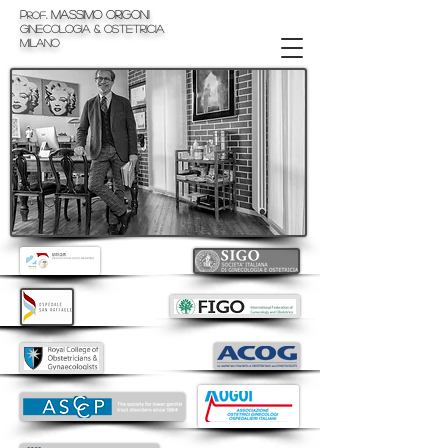
p
.
Massimo Origoni
rof
Ginecologia & Ostetricia
milano